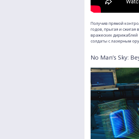
Получив прямой контро
годов, прыгая и сжигая
вражеских дирижаблей 
солдаты с лазерным ор
No Man’s Sky: Be