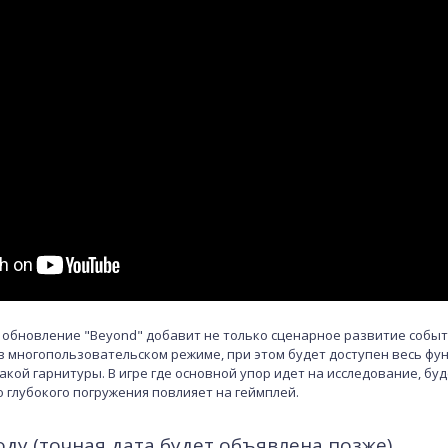
обновление "Beyond" добавит не только сценарное развитие событи
 в многопользовательском режиме, при этом будет доступен весь фу
кой гарнитуры. В игре где основной упор идет на исследование, бу
о глубокого погружения повлияет на геймплей.
году (точная дата будет объявлена позже)