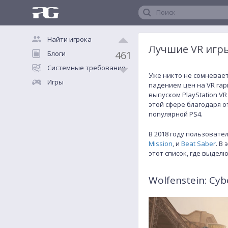
Поиск
Найти игрока
Лучшие VR игры
461
Блоги
Системные требования
Уже никто не сомневает
Игры
падением цен на VR гар
выпуском PlayStation V
этой сфере благодаря о
популярной PS4.
В 2018 году пользовате
Mission
, и
Beat Saber
. В
этот список, где выдел
Wolfenstein: Cyb