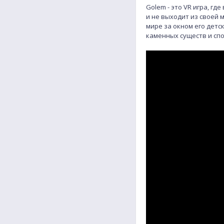
Golem - это VR игра, г
и не выходит из своей
мире за окном его детс
каменных существ и спо