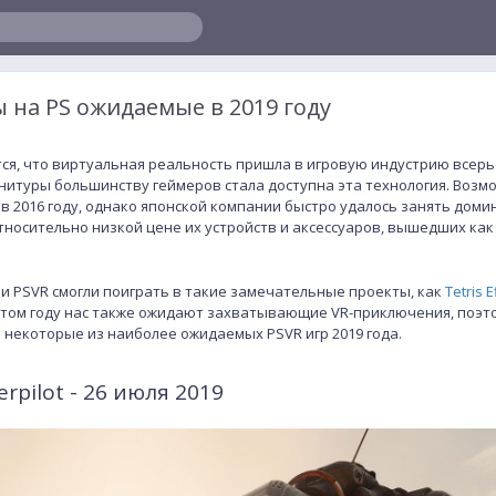
 на PS ожидаемые в 2019 году
ся, что виртуальная реальность пришла в игровую индустрию всерьез
нитуры большинству геймеров стала доступна эта технология. Возм
R в 2016 году, однако японской компании быстро удалось занять до
тносительно низкой цене их устройств и аксессуаров, вышедших как
ли PSVR смогли поиграть в такие замечательные проекты, как
Tetris E
 этом году нас также ожидают захватывающие VR-приключения, поэт
ю некоторые из наиболее ожидаемых PSVR игр 2019 года.
erpilot - 26 июля 2019