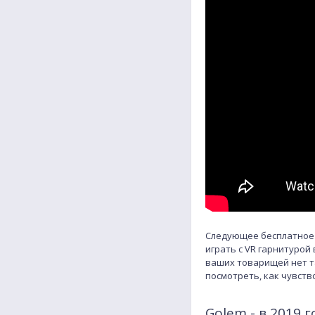
Следующее бесплатное 
играть с VR гарнитурой
ваших товарищей нет та
посмотреть, как чувств
Golem - в 2019 