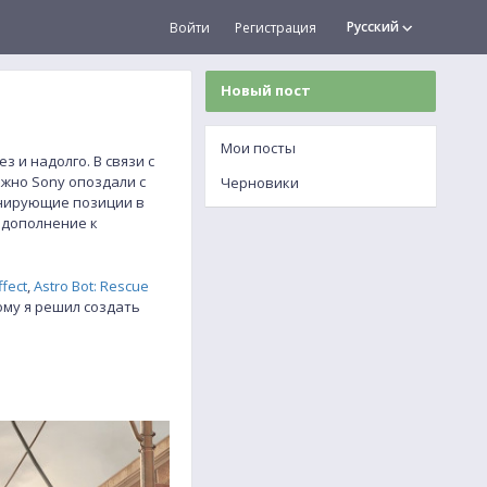
Русский
Войти
Регистрация
Новый пост
Мои посты
 и надолго. В связи с
ожно Sony опоздали с
Черновики
минирующие позиции в
 дополнение к
ffect
,
Astro Bot: Rescue
ому я решил создать