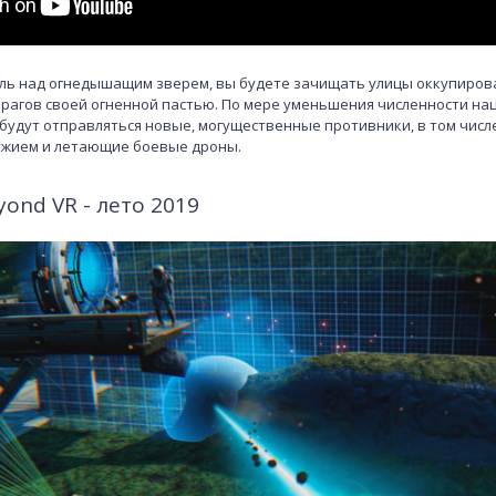
ль над огнедышащим зверем, вы будете зачищать улицы оккупирова
 врагов своей огненной пастью. По мере уменьшения численности нац
будут отправляться новые, могущественные противники, в том чис
ужием и летающие боевые дроны.
yond VR - лето 2019