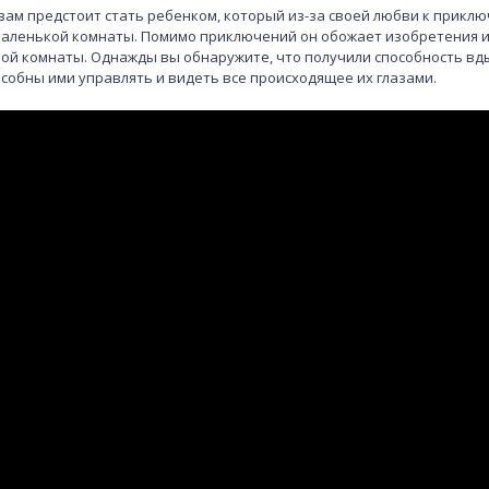
де вам предстоит стать ребенком, который из-за своей любви к прик
 маленькой комнаты. Помимо приключений он обожает изобретения 
кой комнаты. Однажды вы обнаружите, что получили способность вд
собны ими управлять и видеть все происходящее их глазами.