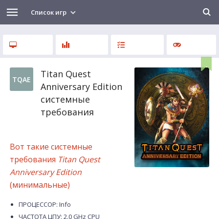
Список игр
Titan Quest
TQAE
Anniversary Edition
системные
требования
Вот такие системные
требования
Titan Quest
Anniversary Edition
(минимальные)
ПРОЦЕССОР: Info
ЧАСТОТА ЦПУ: 2.0 GHz CPU