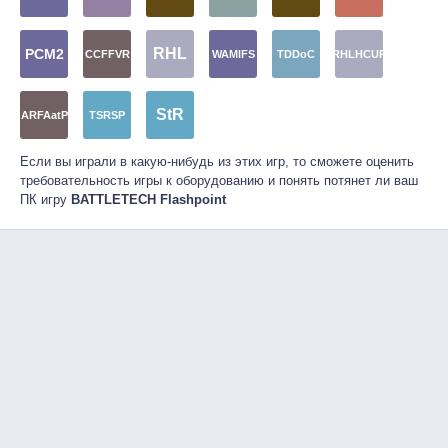
RHL
PCM2
CCFFVR
WAMlFS
TDDoC
RHLHCUP
StR
ARFAatP
TSRSP
Если вы играли в какую-нибудь из этих игр, то сможете оценить
требовательность игры к оборудованию и понять потянет ли ваш
ПК игру
BATTLETECH Flashpoint