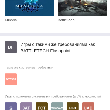
Minoria
BattleTech
Игры с такими же требованиями как
BF
BATTLETECH Flashpoint
Такие же системные требования
SOTSSR
Игры с похожими системными требованиями (± 5% к мощности)
S
3AT
FCT
UAD
W40GAM
ANVIL